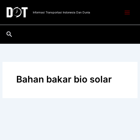
Lewati
ke
Informasi Transportasi Indonesia Dan Dunia
konten
Cari
Bahan bakar bio solar