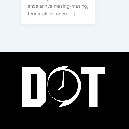
andalannya masing-masing,
termasuk karoseri […]