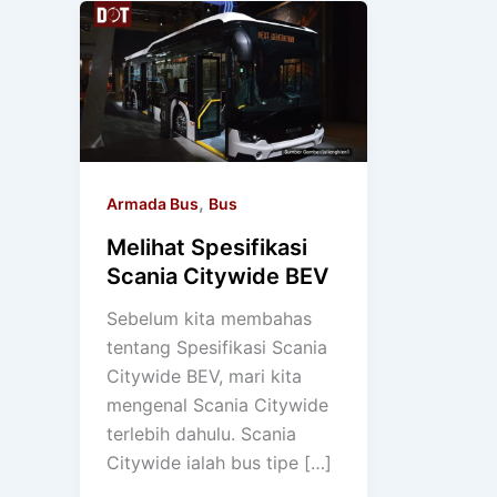
,
Armada Bus
Bus
Melihat Spesifikasi
Scania Citywide BEV
Sebelum kita membahas
tentang Spesifikasi Scania
Citywide BEV, mari kita
mengenal Scania Citywide
terlebih dahulu. Scania
Citywide ialah bus tipe […]