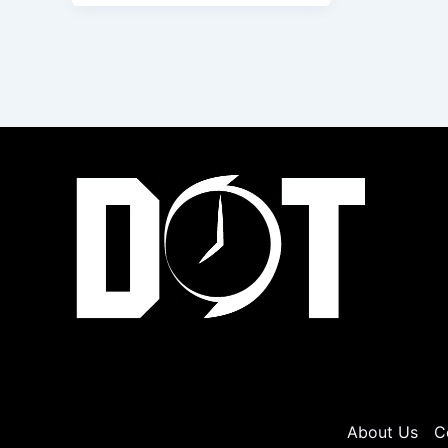
About Us
C