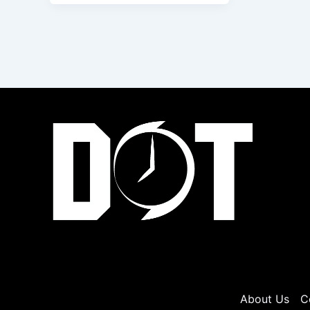
About Us
C