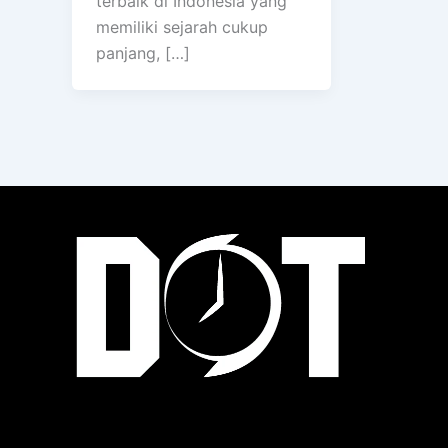
terbaik di Indonesia yang
memiliki sejarah cukup
panjang, […]