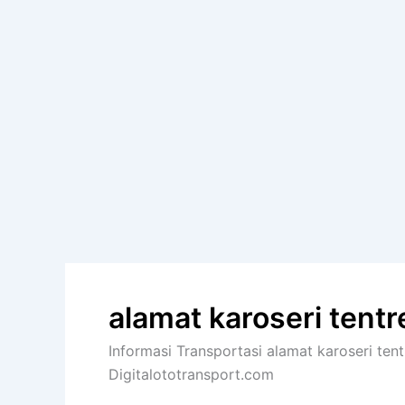
alamat karoseri tent
Informasi Transportasi alamat karoseri tent
Digitalototransport.com