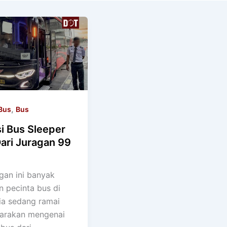
,
Bus
Bus
i Bus Sleeper
ari Juragan 99
gan ini banyak
n pecinta bus di
ia sedang ramai
arakan mengenai