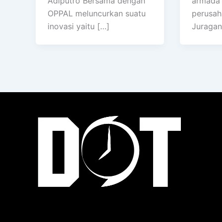
Adiputro Bersama dengan
armada 
OPPAL meluncurkan suatu
perusah
inovasi yaitu […]
Juragan