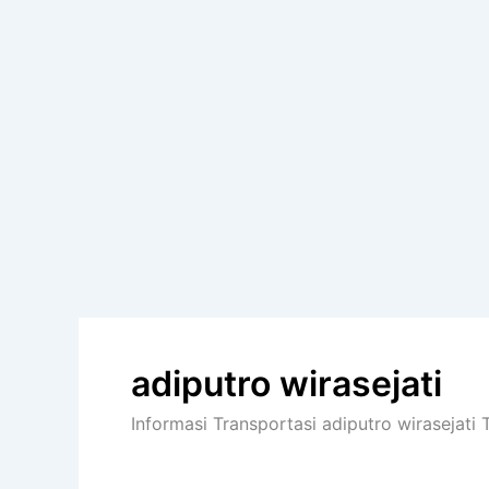
adiputro wirasejati
Informasi Transportasi adiputro wirasejati 