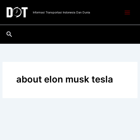
Lewati
ke
Informasi Transportasi Indonesia Dan Dunia
konten
Cari
about elon musk tesla