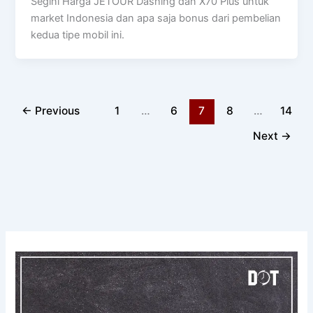
Segini Harga JETOUR Dashing dan X70 Plus untuk
market Indonesia dan apa saja bonus dari pembelian
kedua tipe mobil ini.
←
Previous
1
…
6
7
8
…
14
Next
→