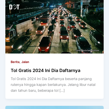
,
Berita
Jalan
Tol Gratis 2024 Ini Dia Daftarnya
Tol Gratis 2024 Ini Dia Daftarnya beserta panjang
rutenya hingga kapan berlakunya. Jelang libur natal
dan tahun baru, beberapa tol […]