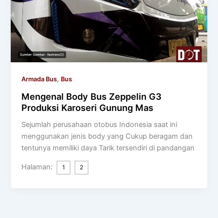
,
Armada Bus
Bus
Mengenal Body Bus Zeppelin G3
Produksi Karoseri Gunung Mas
Sejumlah perusahaan otobus Indonesia saat ini
menggunakan jenis body yang Cukup beragam dan
tentunya memiliki daya Tarik tersendiri di pandangan
Halaman:
1
2