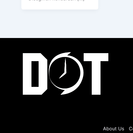
About Us
C