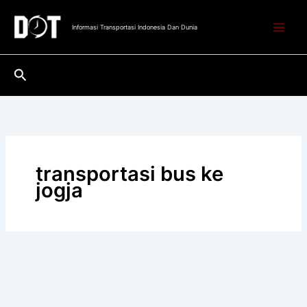
Lewati
ke
Informasi Transportasi Indonesia Dan Dunia
konten
Cari
transportasi bus ke
jogja