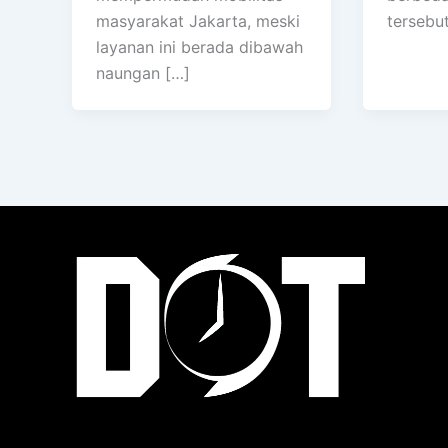
masyarakat Jakarta, meski
tersebu
layanan ini berada dibawah
naungan […]