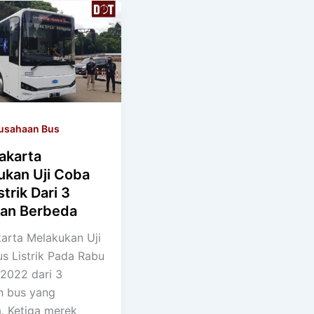
usahaan Bus
akarta
ukan Uji Coba
strik Dari 3
kan Berbeda
karta Melakukan Uji
s Listrik Pada Rabu
 2022 dari 3
n bus yang
. Ketiga merek