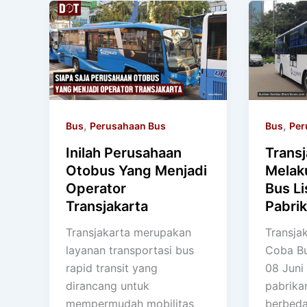
,
,
Bus
Perusahaan Bus
Bus
Per
Inilah Perusahaan
Transj
Otobus Yang Menjadi
Melak
Operator
Bus Li
Transjakarta
Pabri
Transjakarta merupakan
Transja
layanan transportasi bus
Coba Bu
rapid transit yang
08 Juni
dirancang untuk
pabrika
mempermudah mobilitas
berbeda