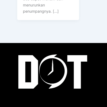
menurunkan
penumpangnya. […]