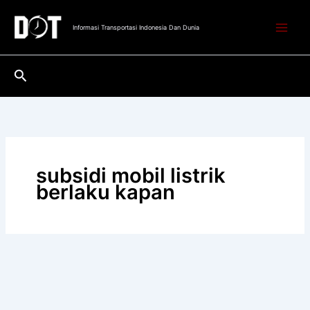
Lewati
ke
Informasi Transportasi Indonesia Dan Dunia
konten
Cari
subsidi mobil listrik
berlaku kapan