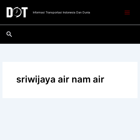
Lewati
ke
Informasi Transportasi Indonesia Dan Dunia
konten
Cari
sriwijaya air nam air