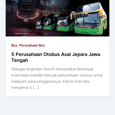
,
Bus
Perusahaan Bus
5 Perusahaan Otobus Asal Jepara Jawa
Tengah
Sebagai angkutan favorit masyarakat Membuat
Indonesia memiliki banyak perusahaan otobus untuk
melayani para penggunanya. Kali ini mari kita
mengenal 5 […]