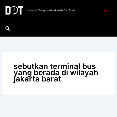
Lewati
ke
Informasi Transportasi Indonesia Dan Dunia
konten
Cari
sebutkan terminal bus
yang berada di wilayah
jakarta barat