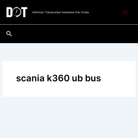
Lewati
ke
Informasi Transportasi Indonesia Dan Dunia
konten
Cari
scania k360 ub bus