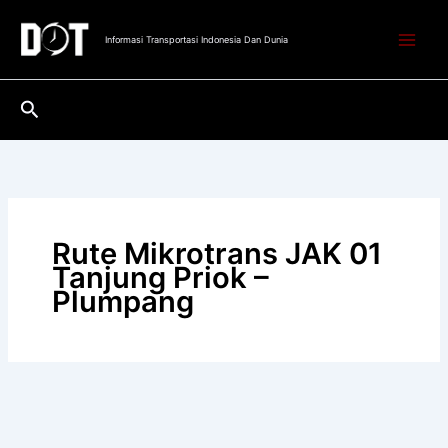
Lewati
ke
Informasi Transportasi Indonesia Dan Dunia
konten
Cari
Rute Mikrotrans JAK 01
Tanjung Priok –
Plumpang