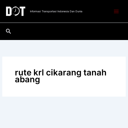
Lewati
ke
Informasi Transportasi Indonesia Dan Dunia
konten
Cari
rute krl cikarang tanah
abang