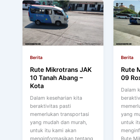
Berita
Berita
Rute Mikrotrans JAK
Rute 
10 Tanah Abang –
09 Ro
Kota
Dalam k
Dalam keseharian kita
beraktiv
beraktivitas pasti
memerlu
memerlukan transportasi
yang mu
yang mudah dan murah,
untuk i
untuk itu kami akan
menginf
menginformasikan tentang
Rute Mi