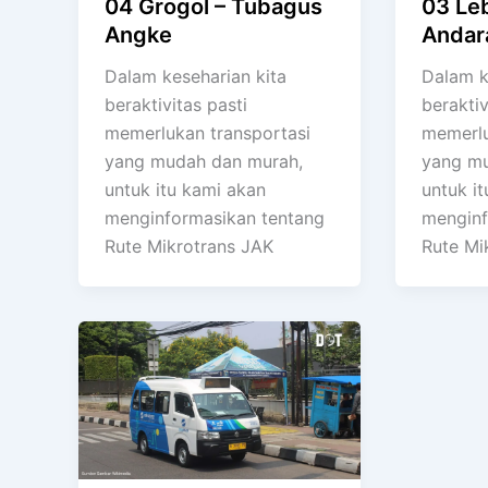
04 Grogol – Tubagus
03 Leb
Angke
Andar
Dalam keseharian kita
Dalam k
beraktivitas pasti
beraktiv
memerlukan transportasi
memerlu
yang mudah dan murah,
yang mu
untuk itu kami akan
untuk i
menginformasikan tentang
menginf
Rute Mikrotrans JAK
Rute Mi