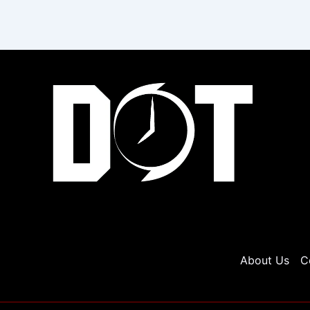
About Us
C