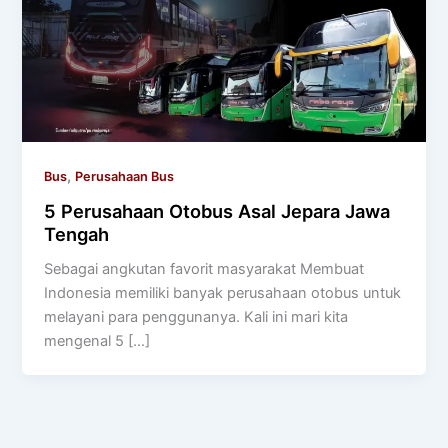
,
Bus
Perusahaan Bus
5 Perusahaan Otobus Asal Jepara Jawa
Tengah
Sebagai angkutan favorit masyarakat Membuat
Indonesia memiliki banyak perusahaan otobus untuk
melayani para penggunanya. Kali ini mari kita
mengenal 5 […]