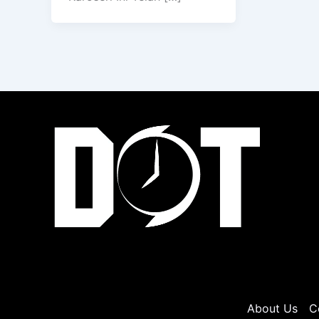
About Us
C