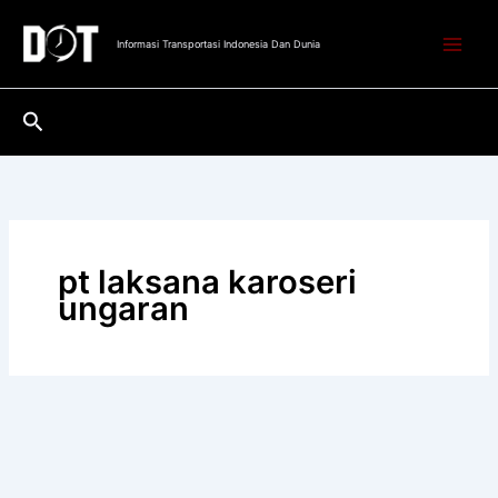
Lewati
ke
Informasi Transportasi Indonesia Dan Dunia
konten
Cari
pt laksana karoseri
ungaran