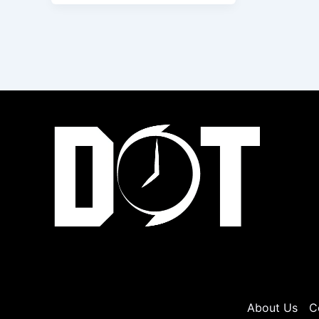
About Us
C