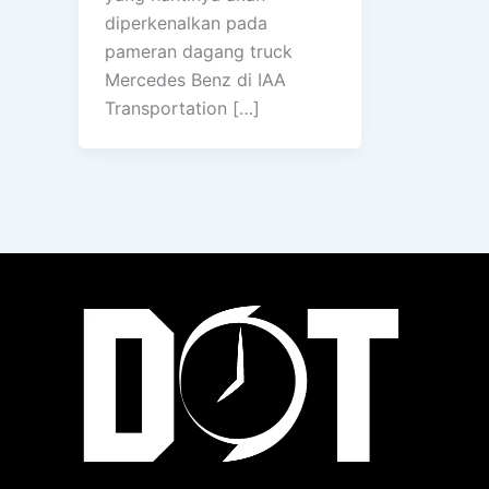
diperkenalkan pada
pameran dagang truck
Mercedes Benz di IAA
Transportation […]