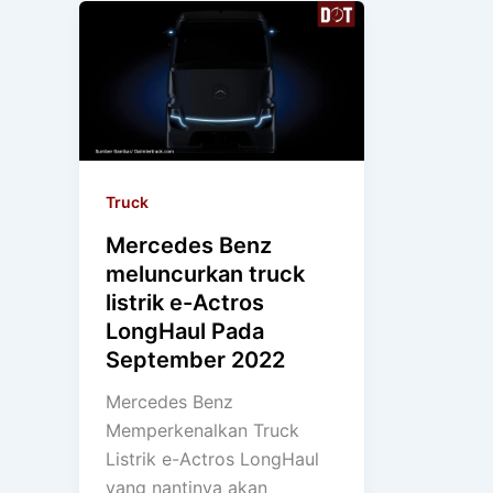
Truck
Mercedes Benz
meluncurkan truck
listrik e-Actros
LongHaul Pada
September 2022
Mercedes Benz
Memperkenalkan Truck
Listrik e-Actros LongHaul
yang nantinya akan