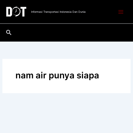
Lewati
ke
Informasi Transportasi Indonesia Dan Dunia
konten
Cari
nam air punya siapa