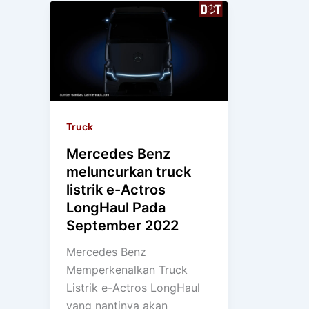
Truck
Mercedes Benz
meluncurkan truck
listrik e-Actros
LongHaul Pada
September 2022
Mercedes Benz
Memperkenalkan Truck
Listrik e-Actros LongHaul
yang nantinya akan