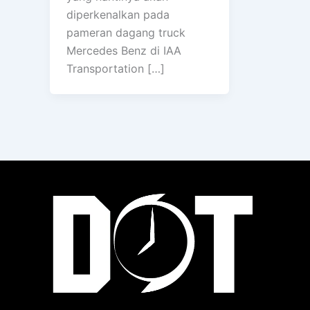
diperkenalkan pada
pameran dagang truck
Mercedes Benz di IAA
Transportation […]