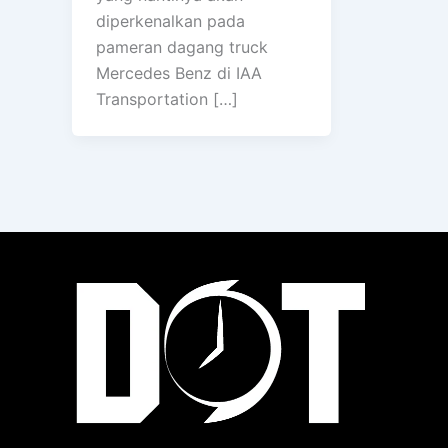
diperkenalkan pada
pameran dagang truck
Mercedes Benz di IAA
Transportation […]