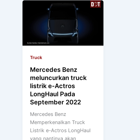
Truck
Mercedes Benz
meluncurkan truck
listrik e-Actros
LongHaul Pada
September 2022
Mercedes Benz
Memperkenalkan Truck
Listrik e-Actros LongHaul
yang nantinya akan