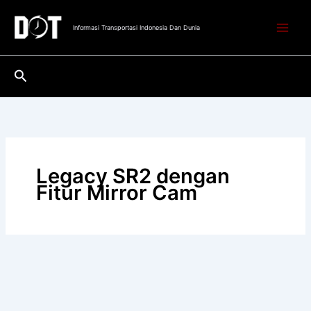
Lewati
ke
Informasi Transportasi Indonesia Dan Dunia
konten
Cari
Legacy SR2 dengan
Fitur Mirror Cam