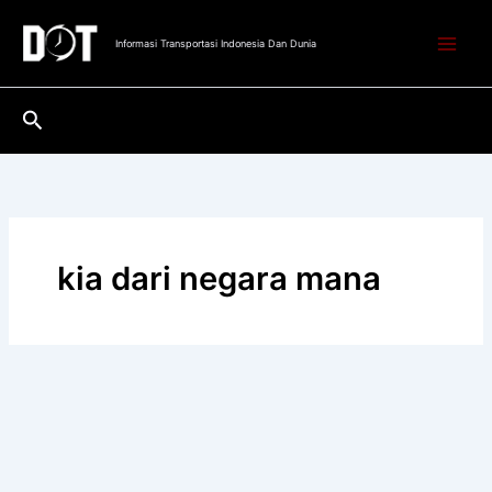
Lewati
ke
Informasi Transportasi Indonesia Dan Dunia
konten
Cari
kia dari negara mana