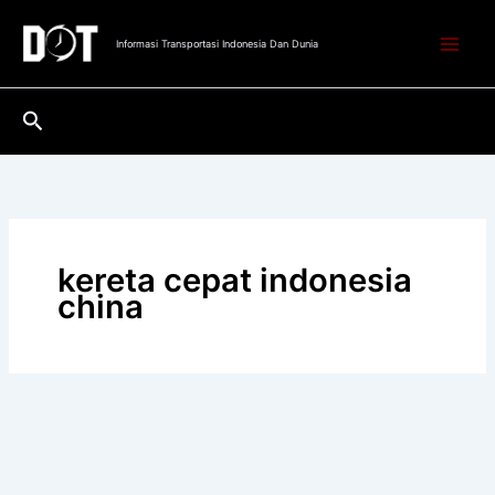
Lewati
ke
Informasi Transportasi Indonesia Dan Dunia
konten
Cari
kereta cepat indonesia
china