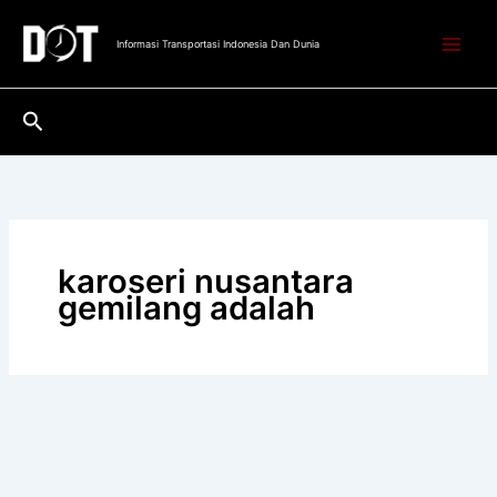
Lewati
ke
Informasi Transportasi Indonesia Dan Dunia
konten
Cari
karoseri nusantara
gemilang adalah