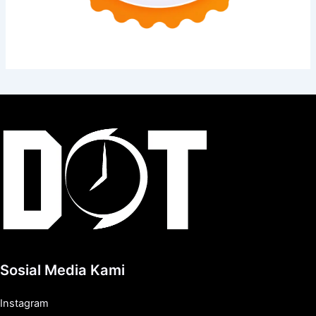
Sosial Media Kami
Instagram