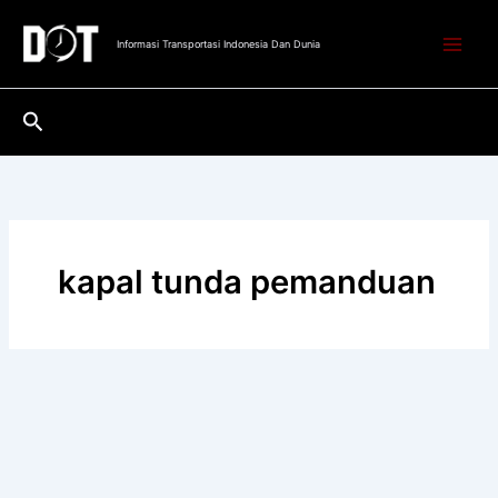
Lewati
ke
Informasi Transportasi Indonesia Dan Dunia
konten
Cari
kapal tunda pemanduan