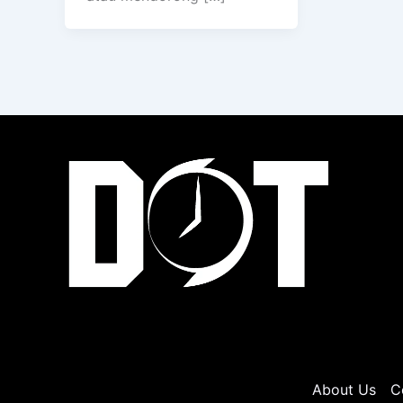
About Us
C