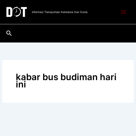
Lewati
ke
Informasi Transportasi Indonesia Dan Dunia
konten
Cari
kabar bus budiman hari
ini