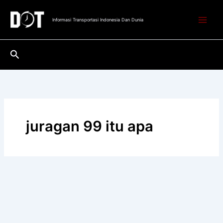
Lewati
ke
Informasi Transportasi Indonesia Dan Dunia
konten
Cari
juragan 99 itu apa