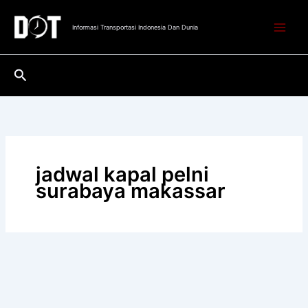
Lewati
ke
Informasi Transportasi Indonesia Dan Dunia
konten
Cari
jadwal kapal pelni
surabaya makassar