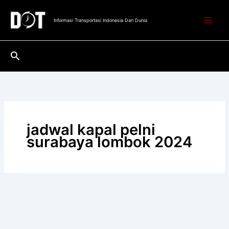
Lewati
ke
Informasi Transportasi Indonesia Dan Dunia
konten
Cari
jadwal kapal pelni
surabaya lombok 2024