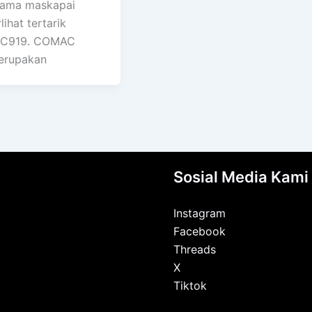
nama maskapai
lihat tertarik
 C919. COMAC
erupakan
Sosial Media Kami
Instagram
Facebook
Threads
X
Tiktok