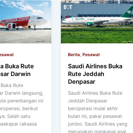
,
esawat
Berita
Pesawat
ia Buka Rute
Saudi Airlines Buka
sar Darwin
Rute Jeddah
Denpasar
a Buka Rute
r Darwin langsung,
Saudi Airlines Buka Rute
ute penerbangan ini
Jeddah Denpasar
roperasi, berikut
beroperasi mulai akhir
ya. Salah satu
bulan ini, pakai pesawat
askapai raksasa
jumbo. Saudi Airlines yang
merupakan maskapai asal