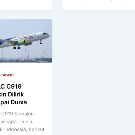
esawat
C C919
n Dilirik
pai Dunia
C919 Semakin
Maskapai Dunia,
k Indonesia, berikut