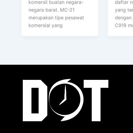
komersil buatan negara-
daftar 
negara barat. MC-21
yang ter
merupakan tipe pesawat
dengan
komersial yang
C919 m