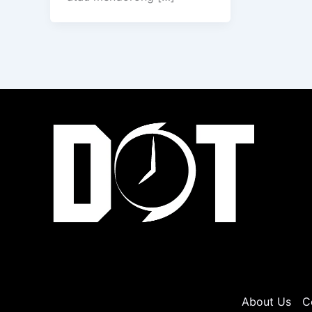
About Us
C