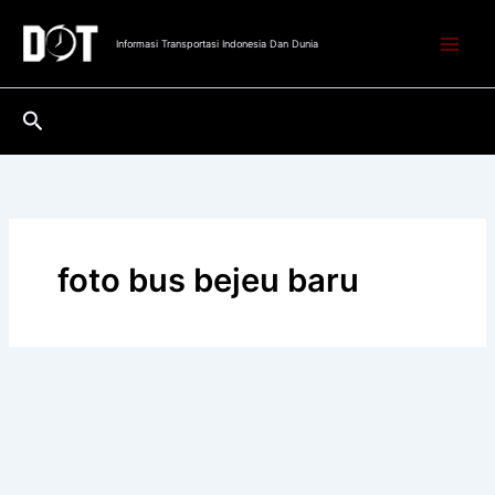
Lewati
ke
Informasi Transportasi Indonesia Dan Dunia
konten
Cari
foto bus bejeu baru