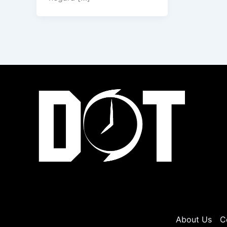
About Us
C