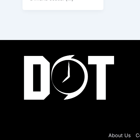
About Us
C