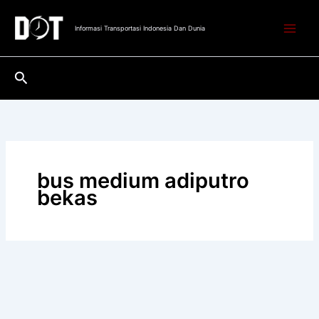
Lewati
ke
Informasi Transportasi Indonesia Dan Dunia
konten
Cari
bus medium adiputro
bekas