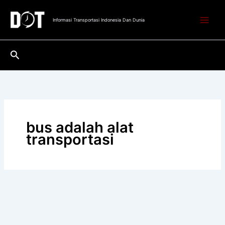
Lewati
ke
Informasi Transportasi Indonesia Dan Dunia
konten
Cari
bus adalah alat
transportasi