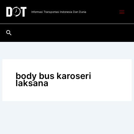
Lewati
ke
Informasi Transportasi Indonesia Dan Dunia
konten
Cari
body bus karoseri
laksana