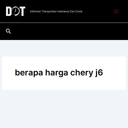
Lewati
ke
Informasi Transportasi Indonesia Dan Dunia
konten
Cari
berapa harga chery j6