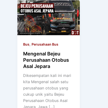
,
Bus
Perusahaan Bus
Mengenal Bejeu
Perusahaan Otobus
Asal Jepara
Dikesempatan kali ini mari
kita Mengenal salah satu
perusahaan otobus yang
cukup unik yaitu Bejeu
Perusahaan Otobus Asal
Jepara, Jawa […]