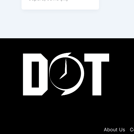
About Us
C