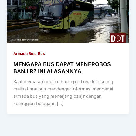
,
Armada Bus
Bus
MENGAPA BUS DAPAT MENEROBOS
BANJIR? INI ALASANNYA
Saat memasuki musim hujan pastinya kita sering
melihat maupun mendengar informasi mengenai
armada bus yang menerjang banjir dengan
ketinggian beragam, […]